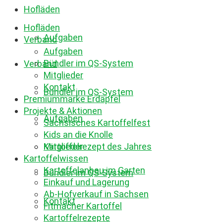
Hofläden
Hofläden
Aufgaben
Verband
Aufgaben
Bündler im QS-System
Verband
Mitglieder
Kontakt
Bündler im QS-System
Premiummarke Erdäpfel
Projekte & Aktionen
Aufgaben
Sächsisches Kartoffelfest
Kids an die Knolle
Mitglieder
Kartoffelrezept des Jahres
Kartoffelwissen
Kartoffelanbau im Garten
Bündler im QS-System
Einkauf und Lagerung
Ab-Hofverkauf in Sachsen
Kontakt
Fitmacher Kartoffel
Kartoffelrezepte