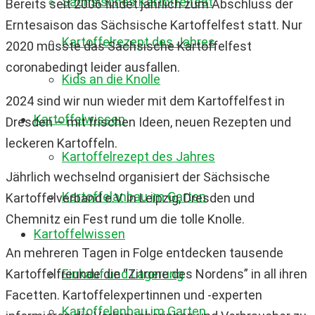
Sächsisches Kartoffelfest
Bereits seit 2006 findet jährlich zum Abschluss der
Erntesaison das Sächsische Kartoffelfest statt. Nur
Kartoffelrezept des Jahres
2020 musste das Sächsische Kartoffelfest
coronabedingt leider ausfallen.
Kids an die Knolle
2024 sind wir nun wieder mit dem Kartoffelfest in
Kartoffelwissen
Dresden – mit frischen Ideen, neuen Rezepten und
leckeren Kartoffeln.
Kartoffelrezept des Jahres
Jährlich wechselnd organisiert der Sächsische
Kartoffelanbau im Garten
Kartoffelverband e.V. in Leipzig, Dresden und
Chemnitz ein Fest rund um die tolle Knolle.
Kartoffelwissen
An mehreren Tagen in Folge entdecken tausende
Kartoffelfreunde die “Zitrone des Nordens” in all ihren
Einkauf und Lagerung
Facetten. Kartoffelexpertinnen und -experten
Kartoffelanbau im Garten