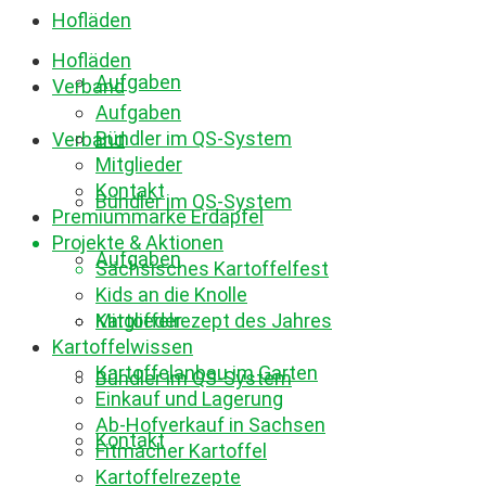
Hofläden
Hofläden
Aufgaben
Verband
Aufgaben
Bündler im QS-System
Verband
Mitglieder
Kontakt
Bündler im QS-System
Premiummarke Erdäpfel
Projekte & Aktionen
Aufgaben
Sächsisches Kartoffelfest
Kids an die Knolle
Mitglieder
Kartoffelrezept des Jahres
Kartoffelwissen
Kartoffelanbau im Garten
Bündler im QS-System
Einkauf und Lagerung
Ab-Hofverkauf in Sachsen
Kontakt
Fitmacher Kartoffel
Kartoffelrezepte