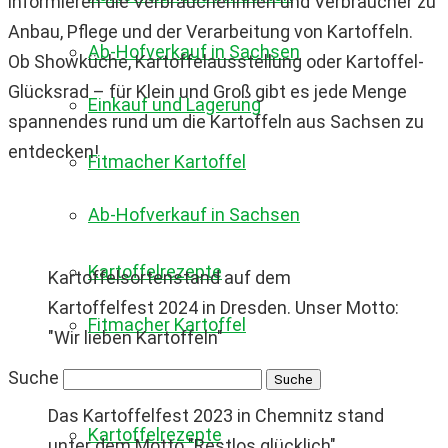
informieren die Verbraucherinnen und Verbraucher zu
Anbau, Pflege und der Verarbeitung von Kartoffeln.
Ab-Hofverkauf in Sachsen
Ob Showküche, Kartoffelausstellung oder Kartoffel-
Glücksrad – für Klein und Groß gibt es jede Menge
Einkauf und Lagerung
spannendes rund um die Kartoffeln aus Sachsen zu
entdecken!
Fitmacher Kartoffel
Ab-Hofverkauf in Sachsen
Kartoffelrezepte
Kartoffelsortenstand auf dem
Kartoffelfest 2024 in Dresden. Unser Motto:
Fitmacher Kartoffel
"Wir lieben Kartoffeln"
Suche
Das Kartoffelfest 2023 in Chemnitz stand
Kartoffelrezepte
unter dem Motto "Restlos glücklich"