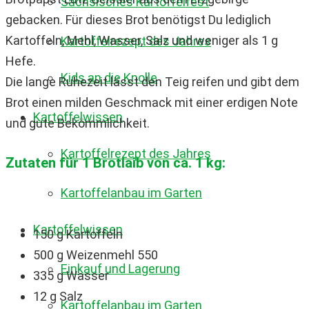
Sächsisches Kartoffelfest
gebacken. Für dieses Brot benötigst Du lediglich
Kartoffeln, Mehl, Wasser, Salz und weniger als 1 g
Kartoffelrezept des Jahres
Hefe.
Kids an die Knolle
Die lange Ruhezeit lässt den Teig reifen und gibt dem
Brot einen milden Geschmack mit einer erdigen Note
Kartoffelwissen
und gute Bekömmlichkeit.
Kartoffelrezept des Jahres
Zutaten für 1 Brotlaib von ca. 1 kg:
Kartoffelanbau im Garten
Kartoffelwissen
150 g Kartoffeln
500 g Weizenmehl 550
Einkauf und Lagerung
335 g Wasser
12 g Salz
Kartoffelanbau im Garten