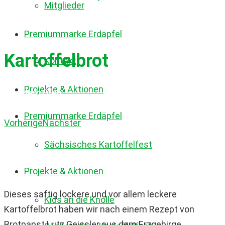
Mitglieder
Premiummarke Erdäpfel
Kartoffelbrot
Kontakt
Projekte & Aktionen
Aus dem Ofen
Premiummarke Erdäpfel
Vorherige
Nächster
Sächsisches Kartoffelfest
Projekte & Aktionen
Dieses saftig lockere und vor allem leckere
Kids an die Knolle
Kartoffelbrot haben wir nach einem Rezept von
Brotpapst Lutz Geissler aus dem Erzgebirge