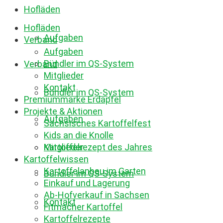
Hofläden
Hofläden
Aufgaben
Verband
Aufgaben
Bündler im QS-System
Verband
Mitglieder
Kontakt
Bündler im QS-System
Premiummarke Erdäpfel
Projekte & Aktionen
Aufgaben
Sächsisches Kartoffelfest
Kids an die Knolle
Mitglieder
Kartoffelrezept des Jahres
Kartoffelwissen
Kartoffelanbau im Garten
Bündler im QS-System
Einkauf und Lagerung
Ab-Hofverkauf in Sachsen
Kontakt
Fitmacher Kartoffel
Kartoffelrezepte