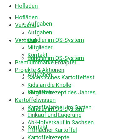
Hofläden
Hofläden
Aufgaben
Verband
Aufgaben
Bündler im QS-System
Verband
Mitglieder
Kontakt
Bündler im QS-System
Premiummarke Erdäpfel
Projekte & Aktionen
Aufgaben
Sächsisches Kartoffelfest
Kids an die Knolle
Mitglieder
Kartoffelrezept des Jahres
Kartoffelwissen
Kartoffelanbau im Garten
Bündler im QS-System
Einkauf und Lagerung
Ab-Hofverkauf in Sachsen
Kontakt
Fitmacher Kartoffel
Kartoffelrezepte