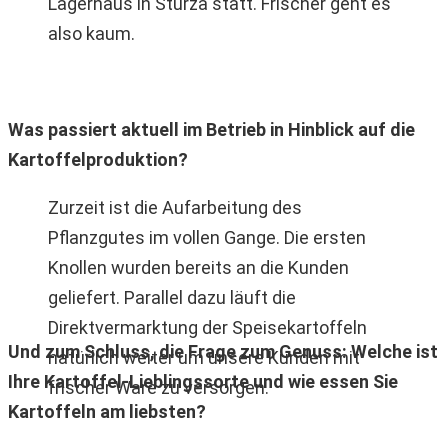
Lagerhaus in Stürza statt. Frischer geht es
also kaum.
Was passiert aktuell im Betrieb in Hinblick auf die
Kartoffelproduktion?
Zurzeit ist die Aufarbeitung des
Pflanzgutes im vollen Gange. Die ersten
Knollen wurden bereits an die Kunden
geliefert. Parallel dazu läuft die
Direktvermarktung der Speisekartoffeln
Und zum Schluss, die Frage zum Genuss: Welche ist
natürlich weiter um unsere Kunden mit
Ihre Kartoffel-Lieblingssorte und wie essen Sie
frischer Ware zu versorgen.
Kartoffeln am liebsten?