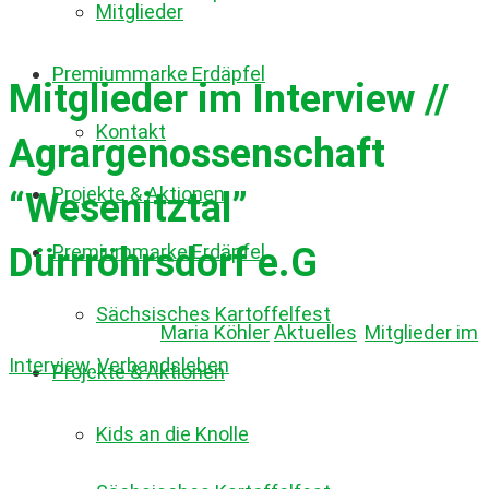
Mitglieder
Premiummarke Erdäpfel
Mitglieder im Interview //
Kontakt
Agrargenossenschaft
Projekte & Aktionen
“Wesenitztal”
Premiummarke Erdäpfel
Dürrröhrsdorf e.G
Sächsisches Kartoffelfest
13. März 2021
by
Maria Köhler
Aktuelles
,
Mitglieder im
Interview
,
Verbandsleben
Projekte & Aktionen
Kids an die Knolle