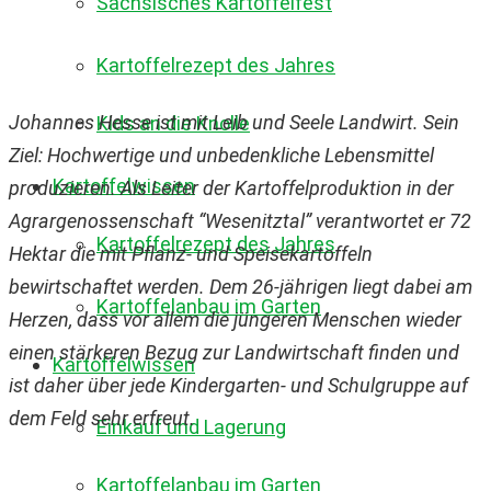
Sächsisches Kartoffelfest
Kartoffelrezept des Jahres
Johannes Hesse ist mit Leib und Seele Landwirt. Sein
Kids an die Knolle
Ziel: Hochwertige und unbedenkliche Lebensmittel
Kartoffelwissen
produzieren. Als Leiter der Kartoffelproduktion in der
Agrargenossenschaft “Wesenitztal” verantwortet er 72
Kartoffelrezept des Jahres
Hektar die mit Pflanz- und Speisekartoffeln
bewirtschaftet werden. Dem 26-jährigen liegt dabei am
Kartoffelanbau im Garten
Herzen, dass vor allem die jüngeren Menschen wieder
einen stärkeren Bezug zur Landwirtschaft finden und
Kartoffelwissen
ist daher über jede Kindergarten- und Schulgruppe auf
dem Feld sehr erfreut.
Einkauf und Lagerung
Kartoffelanbau im Garten