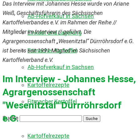
Das Interview mit Johannes Hesse wurde von Ariane
Weiß, Geschäftsführerin des Sächsischen
Ab-Hofverkauf in Sachsen
Kartoffelverbandes e.V. im Rahmen der Reihe //
Mitglieder im Interview // geführt. Die
Einkauf und Lagerung
Agrargenossenschaft „Wesenitztal“ Dürrröhrsdorf e.G.
ist bereits seit 1991 Mitglied im Sächsischen
Fitmacher Kartoffel
Kartoffelverband e.V.
Ab-Hofverkauf in Sachsen
Im Interview - Johannes Hesse,
Kartoffelrezepte
Agrargenossenschaft
Fitmacher Kartoffel
"Wesenitztal" Dürrröhrsdorf
e.G.
Suche
Kartoffelrezepte