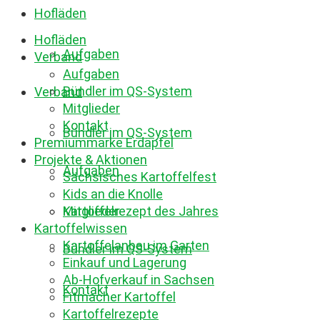
Hofläden
Hofläden
Aufgaben
Verband
Aufgaben
Bündler im QS-System
Verband
Mitglieder
Kontakt
Bündler im QS-System
Premiummarke Erdäpfel
Projekte & Aktionen
Aufgaben
Sächsisches Kartoffelfest
Kids an die Knolle
Mitglieder
Kartoffelrezept des Jahres
Kartoffelwissen
Kartoffelanbau im Garten
Bündler im QS-System
Einkauf und Lagerung
Ab-Hofverkauf in Sachsen
Kontakt
Fitmacher Kartoffel
Kartoffelrezepte