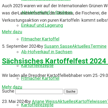
Auch 2025 waren wir auf der Internationalen Grünen 
Ab-Hofverkauf in Sachsen
was die Landwirtschaft, der Obstbau, die Fischerei, di
Verkostungsaktion von puren Kartoffeln kommt selbst au
Einkauf und Lagerung
Mehr dazu
Fitmacher Kartoffel
5. September 2024
by
Susann Sasse
Aktuelles
Termine
Ab-Hofverkauf in Sachsen
Sächsisches Kartoffelfest 2024
Kartoffelrezepte
Wir laden alle Dresdner Kartoffelliebhaber vom 25.-29
Fitmacher Kartoffel
Mehr dazu
Suche
23. Mai 2024
by
Ariane Weiss
Aktuelles
Kartoffelwissen
Kartoffelrezepte