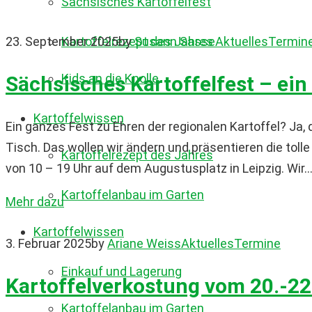
Sächsisches Kartoffelfest
Kartoffelrezept des Jahres
23. September 2025
by
Susann Sasse
Aktuelles
Termin
Kids an die Knolle
Sächsisches Kartoffelfest – ein
Kartoffelwissen
Ein ganzes Fest zu Ehren der regionalen Kartoffel? Ja, 
Tisch. Das wollen wir ändern und präsentieren die to
Kartoffelrezept des Jahres
von 10 – 19 Uhr auf dem Augustusplatz in Leipzig. Wir..
Kartoffelanbau im Garten
Mehr dazu
Kartoffelwissen
3. Februar 2025
by
Ariane Weiss
Aktuelles
Termine
Einkauf und Lagerung
Kartoffelverkostung vom 20.-22.
Kartoffelanbau im Garten