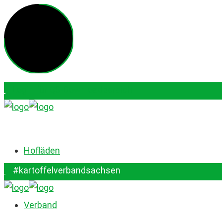
Login für QS-Downloadbereich
#kartoffelverbandsachsen
Hofläden
#kartoffelverbandsachsen
Verband