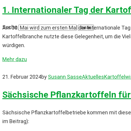
1. Internationaler Tag der Karto
Suche
Am 30. Mai wird zum ersten Mal der Internationale Ta
Kartoffelbranche nutzte diese Gelegenheit, um die Viel
würdigen.
Mehr dazu
21. Februar 2024
by
Susann Sasse
Aktuelles
Kartoffelw
Sächsische Pflanzkartoffeln für
Sächsische Pflanzkartoffelbetriebe kommen mit diese
im Beitrag):