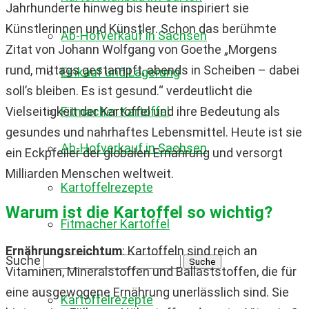
Jahrhunderte hinweg bis heute inspiriert sie
Künstlerinnen und Künstler. Schon das berühmte
Ab-Hofverkauf in Sachsen
Zitat von Johann Wolfgang von Goethe „Morgens
rund, mittags gestampft, abends in Scheiben – dabei
Einkauf und Lagerung
soll’s bleiben. Es ist gesund.“ verdeutlicht die
Vielseitigkeit der Kartoffel und ihre Bedeutung als
Fitmacher Kartoffel
gesundes und nahrhaftes Lebensmittel. Heute ist sie
Ab-Hofverkauf in Sachsen
ein Eckpfeiler der globalen Ernährung und versorgt
Milliarden Menschen weltweit.
Kartoffelrezepte
Warum ist die Kartoffel so wichtig?
Fitmacher Kartoffel
Ernährungsreichtum
: Kartoffeln sind reich an
Suche
Vitaminen, Mineralstoffen und Ballaststoffen, die für
eine ausgewogene Ernährung unerlässlich sind. Sie
Kartoffelrezepte