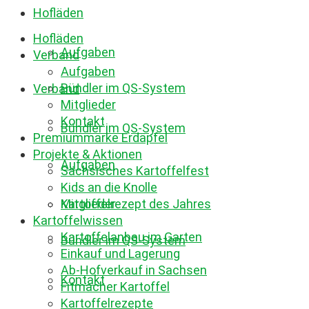
Hofläden
Hofläden
Aufgaben
Verband
Aufgaben
Bündler im QS-System
Verband
Mitglieder
Kontakt
Bündler im QS-System
Premiummarke Erdäpfel
Projekte & Aktionen
Aufgaben
Sächsisches Kartoffelfest
Kids an die Knolle
Mitglieder
Kartoffelrezept des Jahres
Kartoffelwissen
Kartoffelanbau im Garten
Bündler im QS-System
Einkauf und Lagerung
Ab-Hofverkauf in Sachsen
Kontakt
Fitmacher Kartoffel
Kartoffelrezepte