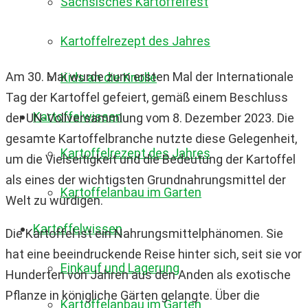
Sächsisches Kartoffelfest
Kartoffelrezept des Jahres
Am 30. Mai wurde zum ersten Mal der Internationale
Kids an die Knolle
Tag der Kartoffel gefeiert, gemäß einem Beschluss
Kartoffelwissen
der UN-Vollversammlung vom 8. Dezember 2023. Die
gesamte Kartoffelbranche nutzte diese Gelegenheit,
Kartoffelrezept des Jahres
um die Vielseitigkeit und die Bedeutung der Kartoffel
als eines der wichtigsten Grundnahrungsmittel der
Kartoffelanbau im Garten
Welt zu würdigen.
Kartoffelwissen
Die Kartoffel ist ein Nahrungsmittelphänomen. Sie
hat eine beeindruckende Reise hinter sich, seit sie vor
Einkauf und Lagerung
Hunderten von Jahren aus den Anden als exotische
Pflanze in königliche Gärten gelangte. Über die
Kartoffelanbau im Garten