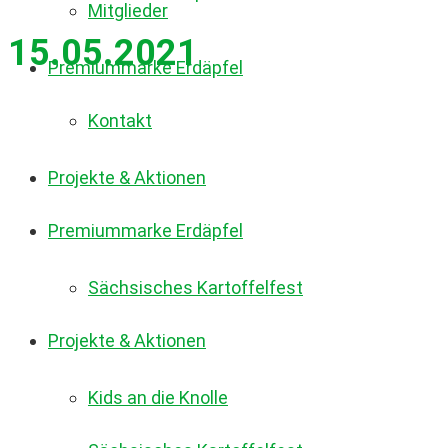
Mitglieder
15.05.2021
Premiummarke Erdäpfel
Kontakt
Projekte & Aktionen
Premiummarke Erdäpfel
Sächsisches Kartoffelfest
Projekte & Aktionen
Kids an die Knolle