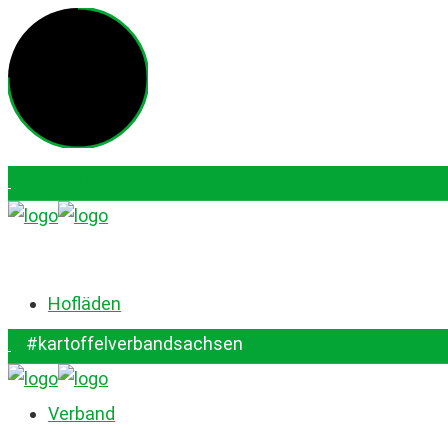
Login für QS-Downloadbereich
#kartoffelverbandsachsen
Hofläden
#kartoffelverbandsachsen
Verband