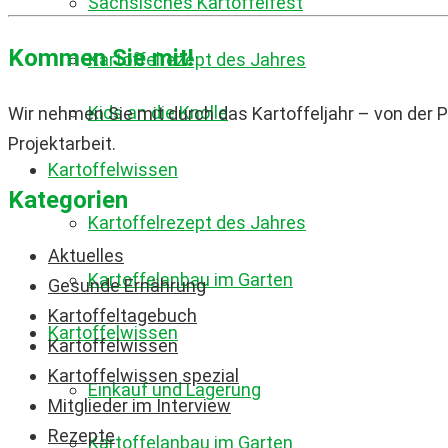
Sächsisches Kartoffelfest
Kommen Sie mit!
Kartoffelrezept des Jahres
Kids an die Knolle
Wir nehmen Sie mit durch das Kartoffeljahr – von der P
Projektarbeit.
Kartoffelwissen
Kategorien
Kartoffelrezept des Jahres
Aktuelles
Kartoffelanbau im Garten
Gesunde Ernährung
Kartoffeltagebuch
Kartoffelwissen
Kartoffelwissen
Kartoffelwissen spezial
Einkauf und Lagerung
Mitglieder im Interview
Rezepte
Kartoffelanbau im Garten