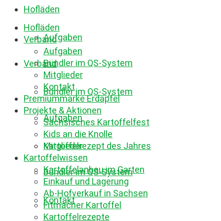
Hofläden
Hofläden
Aufgaben
Verband
Aufgaben
Bündler im QS-System
Verband
Mitglieder
Kontakt
Bündler im QS-System
Premiummarke Erdäpfel
Projekte & Aktionen
Aufgaben
Sächsisches Kartoffelfest
Kids an die Knolle
Mitglieder
Kartoffelrezept des Jahres
Kartoffelwissen
Kartoffelanbau im Garten
Bündler im QS-System
Einkauf und Lagerung
Ab-Hofverkauf in Sachsen
Kontakt
Fitmacher Kartoffel
Kartoffelrezepte