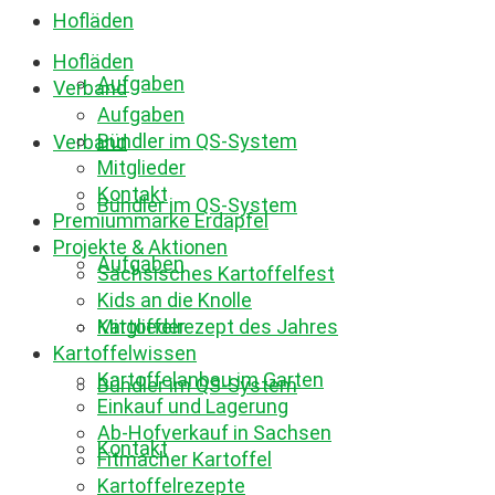
Hofläden
Hofläden
Aufgaben
Verband
Aufgaben
Bündler im QS-System
Verband
Mitglieder
Kontakt
Bündler im QS-System
Premiummarke Erdäpfel
Projekte & Aktionen
Aufgaben
Sächsisches Kartoffelfest
Kids an die Knolle
Mitglieder
Kartoffelrezept des Jahres
Kartoffelwissen
Kartoffelanbau im Garten
Bündler im QS-System
Einkauf und Lagerung
Ab-Hofverkauf in Sachsen
Kontakt
Fitmacher Kartoffel
Kartoffelrezepte