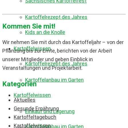
Sächsisches Kartoffelfest
Kartoffelrezept des Jahres
Kommen Sie mit!
Kids an die Knolle
Wir nehmen Sie mit durch das Kartoffeljahr – von der
Kartoffelwissen
Pflanzung bis zur Ernte, berichten von der Arbeit
unserer Mitglieder und geben Einblick in
Kartoffelrezept des Jahres
Veranstaltungen und Projektarbeit.
Kartoffelanbau im Garten
Kategorien
Kartoffelwissen
Aktuelles
Gesunde Ernährung
Einkauf und Lagerung
Kartoffeltagebuch
Kartoffelwissen
Kartoffelanbau im Garten