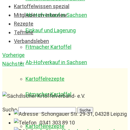
Kartoffelwissen spezial
Mitglieder im Interview
Ab-Hofverkauf in Sachsen
Rezepte
Einkauf und Lagerung
Termine
Verbandsleben
Fitmacher Kartoffel
Vorherige
Ab-Hofverkauf in Sachsen
Nächster
Kartoffelrezepte
Fitmacher Kartoffel
Suche
Schongauer Str. 29-31, 04328 Leipzig
0341 303 89 10
Kartoffelrezepte