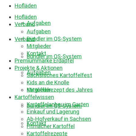
Hofläden
Hofläden
Aufgaben
Verband
Aufgaben
Bündler im QS-System
Verband
Mitglieder
Kontakt
Bündler im QS-System
Premiummarke Erdäpfel
Projekte & Aktionen
Aufgaben
Sächsisches Kartoffelfest
Kids an die Knolle
Mitglieder
Kartoffelrezept des Jahres
Kartoffelwissen
Kartoffelanbau im Garten
Bündler im QS-System
Einkauf und Lagerung
Ab-Hofverkauf in Sachsen
Kontakt
Fitmacher Kartoffel
Kartoffelrezepte