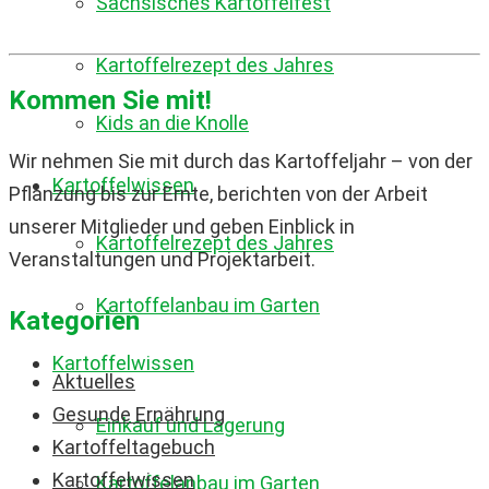
Sächsisches Kartoffelfest
Kartoffelrezept des Jahres
Kommen Sie mit!
Kids an die Knolle
Wir nehmen Sie mit durch das Kartoffeljahr – von der
Kartoffelwissen
Pflanzung bis zur Ernte, berichten von der Arbeit
unserer Mitglieder und geben Einblick in
Kartoffelrezept des Jahres
Veranstaltungen und Projektarbeit.
Kartoffelanbau im Garten
Kategorien
Kartoffelwissen
Aktuelles
Gesunde Ernährung
Einkauf und Lagerung
Kartoffeltagebuch
Kartoffelwissen
Kartoffelanbau im Garten