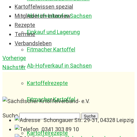
Kartoffelwissen spezial
Mitglieder im Interview
Ab-Hofverkauf in Sachsen
Rezepte
Einkauf und Lagerung
Termine
Verbandsleben
Fitmacher Kartoffel
Vorherige
Ab-Hofverkauf in Sachsen
Nächster
Kartoffelrezepte
Fitmacher Kartoffel
Suche
Schongauer Str. 29-31, 04328 Leipzig
0341 303 89 10
Kartoffelrezepte