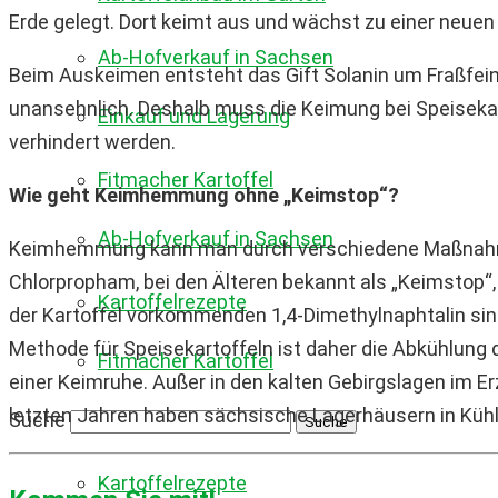
Erde gelegt. Dort keimt aus und wächst zu einer neuen 
Ab-Hofverkauf in Sachsen
Beim Auskeimen entsteht das Gift Solanin um Fraßfeinde
unansehnlich. Deshalb muss die Keimung bei Speisekart
Einkauf und Lagerung
verhindert werden.
Fitmacher Kartoffel
Wie geht Keimhemmung ohne „Keimstop“?
Ab-Hofverkauf in Sachsen
Keimhemmung kann man durch verschiedene Maßnahm
Chlorpropham, bei den Älteren bekannt als „Keimstop“, i
Kartoffelrezepte
der Kartoffel vorkommenden 1,4-Dimethylnaphtalin sind 
Methode für Speisekartoffeln ist daher die Abkühlung de
Fitmacher Kartoffel
einer Keimruhe. Außer in den kalten Gebirgslagen im Er
letzten Jahren haben sächsische Lagerhäusern in Küh
Suche
Kartoffelrezepte