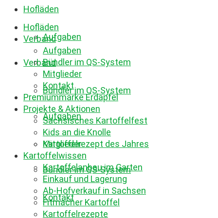
Hofläden
Hofläden
Aufgaben
Verband
Aufgaben
Bündler im QS-System
Verband
Mitglieder
Kontakt
Bündler im QS-System
Premiummarke Erdäpfel
Projekte & Aktionen
Aufgaben
Sächsisches Kartoffelfest
Kids an die Knolle
Mitglieder
Kartoffelrezept des Jahres
Kartoffelwissen
Kartoffelanbau im Garten
Bündler im QS-System
Einkauf und Lagerung
Ab-Hofverkauf in Sachsen
Kontakt
Fitmacher Kartoffel
Kartoffelrezepte