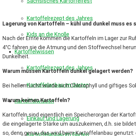
Sächsisches Kartoffelfest
Kartoffelrezept des Jahres
Lagerung von Kartoffeln – kühl und dunkel muss es s
Kids an die Knolle
Nach der Ernte kommen die Kartoffeln im Lager zur Ruhe
4°C fahren sie die Atmung und den Stoffwechsel herunt
Kartoffelwissen
Dunkelheit.
Kartoffelrezept des Jahres
Warum müssen Kartoffeln dunkel gelagert werden?
Kartoffelanbau im Garten
Bei hellem Licht würde sich Chlorophyll und giftiges S
Warum keimen Kartoffeln?
Kartoffelwissen
Kartoffeln sind eigentlich ein Speicherorgan der Karto
Einkauf und Lagerung
die eingelagerte Stärke um auszukeimen, d.h. sie bilde
so, denn genau das wird beim Kartoffelanbau genutzt: 
Kartoffelanbau im Garten