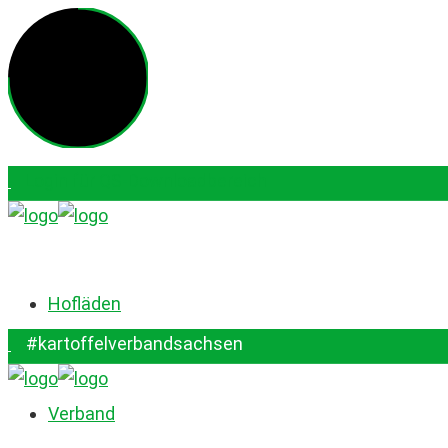
Login für QS-Downloadbereich
#kartoffelverbandsachsen
Hofläden
#kartoffelverbandsachsen
Verband