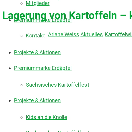
Mitglieder
Lagerung von Kartoffeln – 
Premiummarke Erdäpfel
28. Januar 2021
by
Ariane Weiss
Aktuelles
,
Kartoffelw
Kontakt
Projekte & Aktionen
Premiummarke Erdäpfel
Sächsisches Kartoffelfest
Projekte & Aktionen
Kids an die Knolle