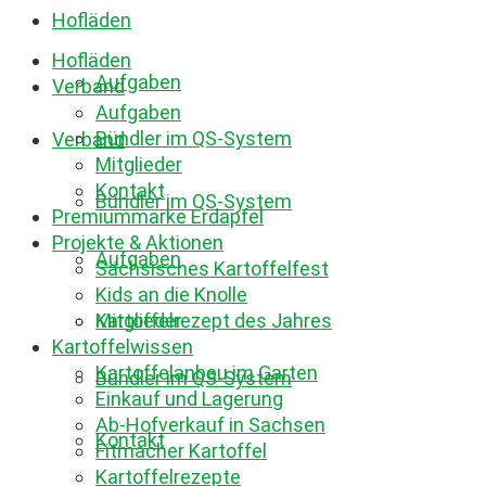
Hofläden
Hofläden
Aufgaben
Verband
Aufgaben
Bündler im QS-System
Verband
Mitglieder
Kontakt
Bündler im QS-System
Premiummarke Erdäpfel
Projekte & Aktionen
Aufgaben
Sächsisches Kartoffelfest
Kids an die Knolle
Mitglieder
Kartoffelrezept des Jahres
Kartoffelwissen
Kartoffelanbau im Garten
Bündler im QS-System
Einkauf und Lagerung
Ab-Hofverkauf in Sachsen
Kontakt
Fitmacher Kartoffel
Kartoffelrezepte