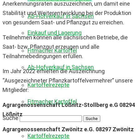
Anerkennungsraten auszuzeichnen, um damit eine
Stabilität und Weiterentwicklung bei der Produktion
Ab-Hofverkauf in Sachsen
von gesundem Saat- und Pflanzgut zu erreichen.
Einkauf und Lagerung
Teilnehmen können alle sächsischen Betriebe, die
Saat- bzw. Pflanzgut erzeugen und alle
Fitmacher Kartoffel
Teilnahmebedingungen erfüllen.
Ab-Hofverkauf in Sachsen
Im Jahr 2022 erhielten die Auszeichnung
“Ausgezeichneter Pflanzkartoffelvermehrer” unsere
Kartoffelrezepte
Mitglieder:
Fitmacher Kartoffel
Agrargenossenschaft Lößnitz-Stollberg e.G 08294
Lößnitz
Suche
Agrargenossenschaft Zwönitz e.G. 08297 Zwönitz
Kartoffelrezepte