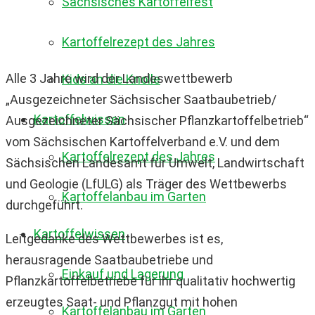
Sächsisches Kartoffelfest
Kartoffelrezept des Jahres
Alle 3 Jahre wird der Landeswettbewerb
Kids an die Knolle
„Ausgezeichneter Sächsischer Saatbaubetrieb/
Kartoffelwissen
Ausgezeichneter Sächsischer Pflanzkartoffelbetrieb“
vom Sächsischen Kartoffelverband e.V. und dem
Kartoffelrezept des Jahres
Sächsischen Landesamt für Umwelt, Landwirtschaft
und Geologie (LfULG) als Träger des Wettbewerbs
Kartoffelanbau im Garten
durchgeführt.
Kartoffelwissen
Leitgedanke des Wettbewerbes ist es,
herausragende Saatbaubetriebe und
Einkauf und Lagerung
Pflanzkartoffelbetriebe für ihr qualitativ hochwertig
erzeugtes Saat- und Pflanzgut mit hohen
Kartoffelanbau im Garten