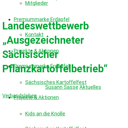
Mitglieder
Premiummarke Erdäpfel
Landeswettbewerb
Kontakt
„Ausgezeichneter
Projekte & Aktionen
Sächsischer
Premiummarke Erdäpfel
Pflanzkartoffelbetrieb“
Sächsisches Kartoffelfest
8. Februar 2023
by
Susann Sasse
Aktuelles
,
Verbandsleben
Projekte & Aktionen
Kids an die Knolle