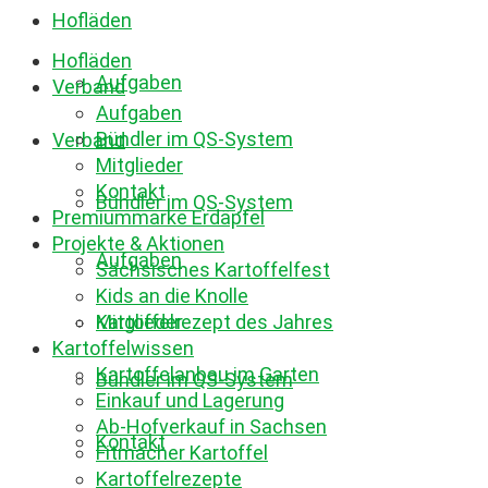
Hofläden
Hofläden
Aufgaben
Verband
Aufgaben
Bündler im QS-System
Verband
Mitglieder
Kontakt
Bündler im QS-System
Premiummarke Erdäpfel
Projekte & Aktionen
Aufgaben
Sächsisches Kartoffelfest
Kids an die Knolle
Mitglieder
Kartoffelrezept des Jahres
Kartoffelwissen
Kartoffelanbau im Garten
Bündler im QS-System
Einkauf und Lagerung
Ab-Hofverkauf in Sachsen
Kontakt
Fitmacher Kartoffel
Kartoffelrezepte