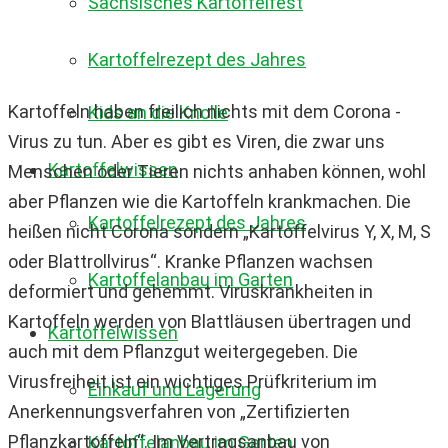
Sächsisches Kartoffelfest
Kartoffelrezept des Jahres
Kartoffeln haben freilich nichts mit dem Corona -
Kids an die Knolle
Virus zu tun. Aber es gibt es Viren, die zwar uns
Kartoffelwissen
Menschen oder Tieren nichts anhaben können, wohl
aber Pflanzen wie die Kartoffeln krankmachen. Die
Kartoffelrezept des Jahres
heißen nicht Corona sondern „Kartoffelvirus Y, X, M, S
oder Blattrollvirus“. Kranke Pflanzen wachsen
Kartoffelanbau im Garten
deformiert und gehemmt. Viruskrankheiten in
Kartoffeln werden von Blattläusen übertragen und
Kartoffelwissen
auch mit dem Pflanzgut weitergegeben. Die
Virusfreiheit ist ein wichtiges Prüfkriterium im
Einkauf und Lagerung
Anerkennungsverfahren von „Zertifizierten
Pflanzkartoffeln“. Im Vertragsanbau von
Kartoffelanbau im Garten