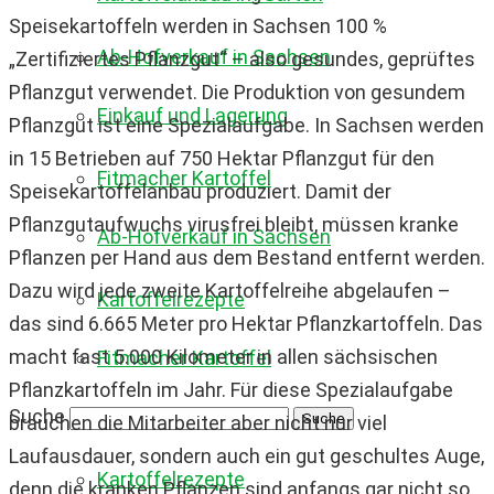
Speisekartoffeln werden in Sachsen 100 %
Ab-Hofverkauf in Sachsen
„Zertifiziertes Pflanzgut“ – also gesundes, geprüftes
Pflanzgut verwendet. Die Produktion von gesundem
Einkauf und Lagerung
Pflanzgut ist eine Spezialaufgabe. In Sachsen werden
in 15 Betrieben auf 750 Hektar Pflanzgut für den
Fitmacher Kartoffel
Speisekartoffelanbau produziert. Damit der
Pflanzgutaufwuchs virusfrei bleibt, müssen kranke
Ab-Hofverkauf in Sachsen
Pflanzen per Hand aus dem Bestand entfernt werden.
Dazu wird jede zweite Kartoffelreihe abgelaufen –
Kartoffelrezepte
das sind 6.665 Meter pro Hektar Pflanzkartoffeln. Das
macht fast 5.000 Kilometer in allen sächsischen
Fitmacher Kartoffel
Pflanzkartoffeln im Jahr. Für diese Spezialaufgabe
Suche
brauchen die Mitarbeiter aber nicht nur viel
Laufausdauer, sondern auch ein gut geschultes Auge,
Kartoffelrezepte
denn die kranken Pflanzen sind anfangs gar nicht so