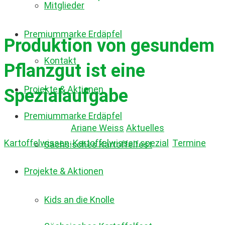
Mitglieder
Premiummarke Erdäpfel
Produktion von gesundem
Kontakt
Pflanzgut ist eine
Projekte & Aktionen
Spezialaufgabe
Premiummarke Erdäpfel
24. Juni 2020
by
Ariane Weiss
Aktuelles
,
Kartoffelwissen
,
Kartoffelwissen spezial
,
Termine
Sächsisches Kartoffelfest
Projekte & Aktionen
Kids an die Knolle